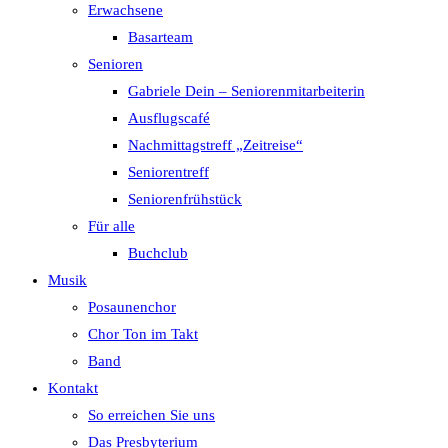
Erwachsene
Basarteam
Senioren
Gabriele Dein – Seniorenmitarbeiterin
Ausflugscafé
Nachmittagstreff „Zeitreise“
Seniorentreff
Seniorenfrühstück
Für alle
Buchclub
Musik
Posaunenchor
Chor Ton im Takt
Band
Kontakt
So erreichen Sie uns
Das Presbyterium