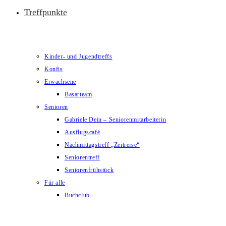
Treffpunkte
Kinder- und Jugendtreffs
Konfis
Erwachsene
Basarteam
Senioren
Gabriele Dein – Seniorenmitarbeiterin
Ausflugscafé
Nachmittagstreff „Zeitreise“
Seniorentreff
Seniorenfrühstück
Für alle
Buchclub